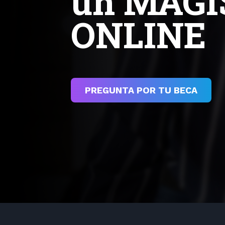
impulsar
con nues
Diplomad
PREGUNTA POR TU BECA