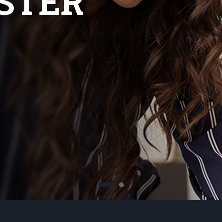
 tu carrera
tros
os Online